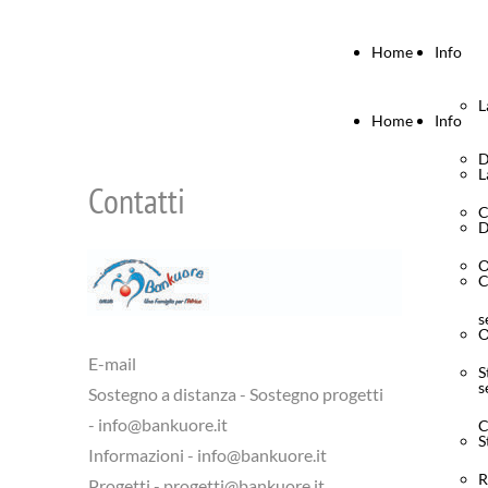
Home
Info
L
Home
Info
D
L
Contatti
C
D
O
C
s
O
E-mail
S
s
Sostegno a distanza - Sostegno progetti
- info@bankuore.it
C
S
Informazioni - info@bankuore.it
R
Progetti - progetti@bankuore.it