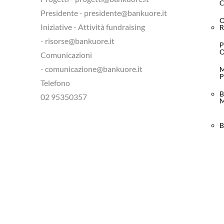
C
Presidente - presidente@bankuore.it
Iniziative - Attività fundraising
R
- risorse@bankuore.it
P
Comunicazioni
- comunicazione@bankuore.it
M
P
Telefono
B
02 95350357
M
B