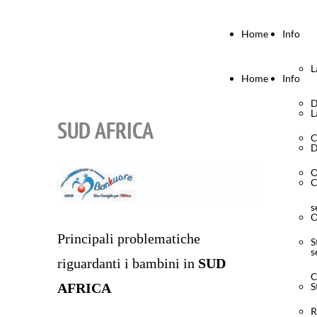
Home
Info
L
Home
Info
D
L
SUD AFRICA
C
D
O
C
s
O
Principali problematiche
S
s
riguardanti i bambini in
SUD
C
AFRICA
S
R