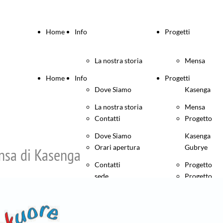
Home
Info
Progetti
La nostra storia
Mensa
Home
Info
Progetti
Dove Siamo
Kasenga
La nostra storia
Mensa
Contatti
Progetto
Dove Siamo
Kasenga
Orari apertura
Gubrye
nsa di Kasenga
Contatti
Progetto
sede
Progetto
Orari apertura
Gubrye
Statuto e Atto
Gumbo
sede
Progetto