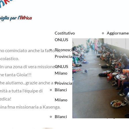
Costitutivo
Aggiorname
Statuto e Atto
Gumbo
Riconoscimento
progetto
Costitutivo
Aggiorname
ONLUS
Mensa
Riconoscimento
progetto
mo cominciato anche la fattoria,
Provincia
Kasenga
scolastico.
in una zona di vera missione e
ONLUS
Mensa
Milano
Aggiorname
he tanta Gioia!!!
e aiutiamo...grazie anche a voi.
Provincia
Kasenga
Bilanci
progetto
nità a tutta l'équipe di
edica!
Milano
Aggiorname
ina fma missionaria a Kasenga.
Gubrye
Bilanci
progetto