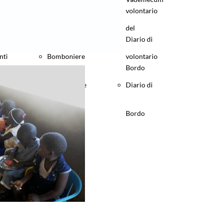
nti
Bomboniere
volontario
informazioni
del
e Pergamene
Diario di
nti
Bomboniere
volontario
Solidali
Bordo
e Pergamene
Diario di
Collabora
Solidali
Bordo
nti
con noi
Collabora
nti
con noi