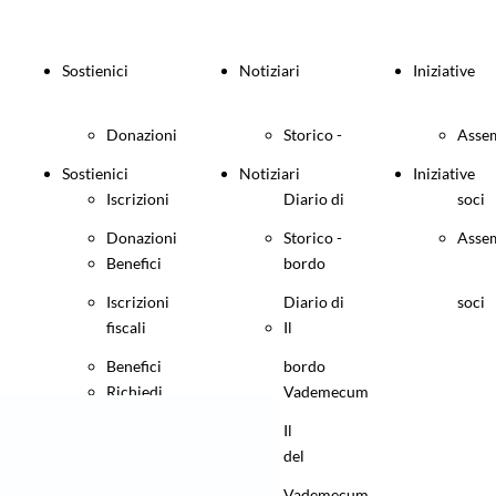
Sostienici
Notiziari
Iniziative
Donazioni
Storico -
Asse
Sostienici
Notiziari
Iniziative
Iscrizioni
Diario di
soci
Donazioni
Storico -
Asse
Benefici
bordo
Iscrizioni
Diario di
soci
fiscali
Il
Benefici
bordo
Richiedi
Vademecum
fiscali
Il
informazioni
del
Richiedi
Vademecum