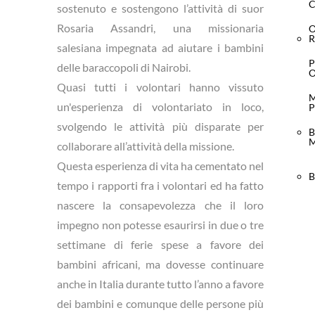
C
sostenuto e sostengono l’attività di suor
Rosaria Assandri, una missionaria
R
salesiana impegnata ad aiutare i bambini
P
delle baraccopoli di Nairobi.
Quasi tutti i volontari hanno vissuto
M
un'esperienza di volontariato in loco,
P
svolgendo le attività più disparate per
B
M
collaborare all’attività della missione.
Questa esperienza di vita ha cementato nel
B
tempo i rapporti fra i volontari ed ha fatto
nascere la consapevolezza che il loro
impegno non potesse esaurirsi in due o tre
settimane di ferie spese a favore dei
bambini africani, ma dovesse continuare
anche in Italia durante tutto l’anno a favore
dei bambini e comunque delle persone più