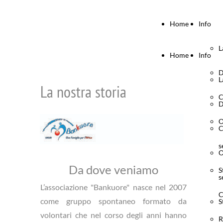
Home
Info
L
Home
Info
D
L
La nostra storia
C
D
O
C
s
O
Da dove veniamo
S
s
L’associazione "Bankuore" nasce nel 2007
C
come gruppo spontaneo formato da
S
volontari che nel corso degli anni hanno
R